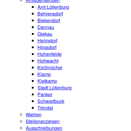
Amtsgemeinden
Amt Lütjenburg
Behrensdorf
Blekendorf
Dannau
Giekau
Helmstorf
Högsdorf
Hohenfelde
Hohwacht
Kirchnüchel
Klamp
Kletkamp
Stadt Lütjenburg
Panker
Schwartbuck
Tröndel
Wahlen
Stellenanzeigen
Ausschreibungen