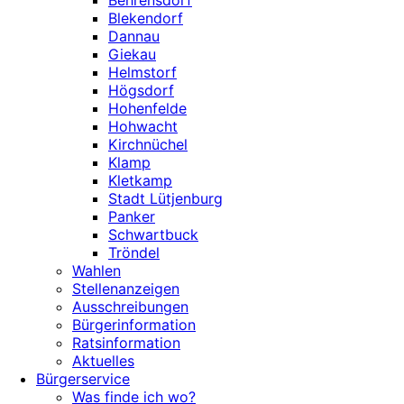
Behrensdorf
Blekendorf
Dannau
Giekau
Helmstorf
Högsdorf
Hohenfelde
Hohwacht
Kirchnüchel
Klamp
Kletkamp
Stadt Lütjenburg
Panker
Schwartbuck
Tröndel
Wahlen
Stellenanzeigen
Ausschreibungen
Bürgerinformation
Ratsinformation
Aktuelles
Bürgerservice
Was finde ich wo?