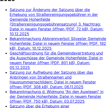
Satzung zur Änderung der Satzung über die
Erhebung von Straßenreinigungsgebühren in der
Gemeinde Hohenfelde
(Straßenreinigungsgebührensatzung) 3. Nachtrag
:
Datei in neuem Fenster öffnen
(
PDF, 72 kB
)
, Datum:
10.12.2025
Bekanntmachung Abbrennverbot Silvester Gemeinde
Hohenfelde
: Datei in neuem Fenster öffnen
(
PDF, 192
kB
)
, Datum:
10.12.2025
Geschäftsordnung für die Gemeindevertretung und
die Ausschüsse der Gemeinde Hohenfelde
: Datei in
neuem Fenster öffnen
(
PDF, 801 kB
)
, Datum:
05.12.2025
Satzung zur Aufhebung der Satzung über das
Anbringen von Straßennamen und
Hausnummernschildern
: Datei in neuem Fenster
öffnen
(
PDF, 308 kB
)
, Datum:
06.11.2025
Bekanntmachung d. Widmung "An den Auwiesen" in
der Gemeinde Hohenfelde
: Datei in neuem Fenster
öffnen
(
PDF, 750 kB
)
, Datum:
03.07.2025
Satzung über die Erhebung einer