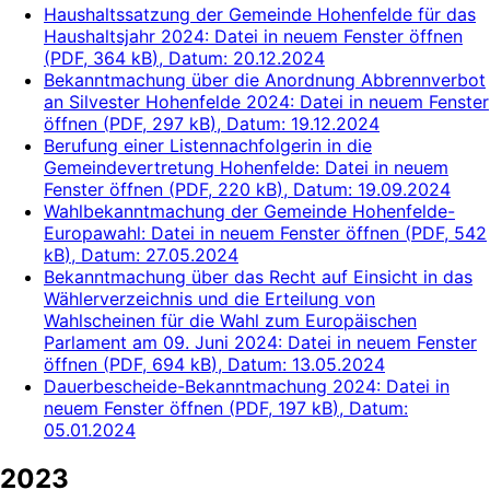
Haushaltssatzung der Gemeinde Hohenfelde für das
Haushaltsjahr 2024
: Datei in neuem Fenster öffnen
(
PDF, 364 kB
)
, Datum:
20.12.2024
Bekanntmachung über die Anordnung Abbrennverbot
an Silvester Hohenfelde 2024
: Datei in neuem Fenster
öffnen
(
PDF, 297 kB
)
, Datum:
19.12.2024
Berufung einer Listennachfolgerin in die
Gemeindevertretung Hohenfelde
: Datei in neuem
Fenster öffnen
(
PDF, 220 kB
)
, Datum:
19.09.2024
Wahlbekanntmachung der Gemeinde Hohenfelde-
Europawahl
: Datei in neuem Fenster öffnen
(
PDF, 542
kB
)
, Datum:
27.05.2024
Bekanntmachung über das Recht auf Einsicht in das
Wählerverzeichnis und die Erteilung von
Wahlscheinen für die Wahl zum Europäischen
Parlament am 09. Juni 2024
: Datei in neuem Fenster
öffnen
(
PDF, 694 kB
)
, Datum:
13.05.2024
Dauerbescheide-Bekanntmachung 2024
: Datei in
neuem Fenster öffnen
(
PDF, 197 kB
)
, Datum:
05.01.2024
2023