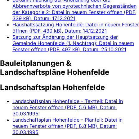
Abbrennverbote von pyrotechnischen Gegenständen
der Kategorie 2
: Datei in neuem Fenster öffnen
(
PDF,
339 kB
)
, Datum:
17.12.2021
Haushaltssatzung Hohenfelde
: Datei in neuem Fenster
öffnen
(
PDF, 430 kB
)
, Datum:
14.12.2021
Satzung zur Änderung der Hauptsatzung der
Gemeinde Hohenfelde (1. Nachtrag)
: Datei in neuem
Fenster öffnen
(
PDF, 497 kB
)
, Datum:
25.10.2021
Bauleitplanungen &
Landschaftspläne Hohenfelde
Landschaftsplan Hohenfelde
Landschaftsplan Hohenfelde - Textteil
: Datei in
neuem Fenster öffnen
(
PDF, 5.6 MB
)
, Datum:
30.03.1995
Landschaftsplan Hohenfelde - Planteil
: Datei in
neuem Fenster öffnen
(
PDF, 8.8 MB
)
, Datum:
30.03.1995