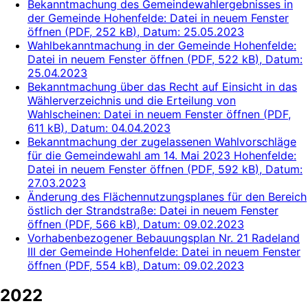
Bekanntmachung des Gemeindewahlergebnisses in
der Gemeinde Hohenfelde
: Datei in neuem Fenster
öffnen
(
PDF, 252 kB
)
, Datum:
25.05.2023
Wahlbekanntmachung in der Gemeinde Hohenfelde
:
Datei in neuem Fenster öffnen
(
PDF, 522 kB
)
, Datum:
25.04.2023
Bekanntmachung über das Recht auf Einsicht in das
Wählerverzeichnis und die Erteilung von
Wahlscheinen
: Datei in neuem Fenster öffnen
(
PDF,
611 kB
)
, Datum:
04.04.2023
Bekanntmachung der zugelassenen Wahlvorschläge
für die Gemeindewahl am 14. Mai 2023 Hohenfelde
:
Datei in neuem Fenster öffnen
(
PDF, 592 kB
)
, Datum:
27.03.2023
Änderung des Flächennutzungsplanes für den Bereich
östlich der Strandstraße
: Datei in neuem Fenster
öffnen
(
PDF, 566 kB
)
, Datum:
09.02.2023
Vorhabenbezogener Bebauungsplan Nr. 21 Radeland
III der Gemeinde Hohenfelde
: Datei in neuem Fenster
öffnen
(
PDF, 554 kB
)
, Datum:
09.02.2023
2022