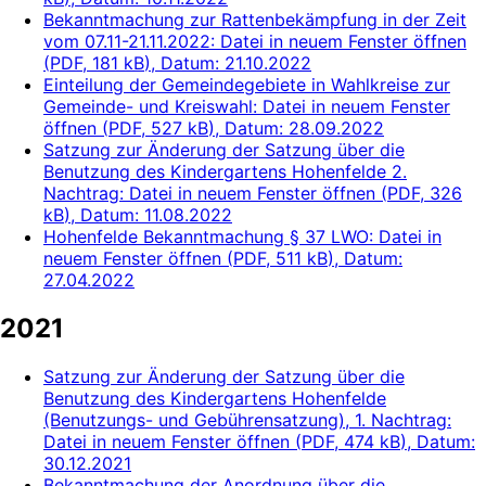
Bekanntmachung zur Rattenbekämpfung in der Zeit
vom 07.11-21.11.2022
: Datei in neuem Fenster öffnen
(
PDF, 181 kB
)
, Datum:
21.10.2022
Einteilung der Gemeindegebiete in Wahlkreise zur
Gemeinde- und Kreiswahl
: Datei in neuem Fenster
öffnen
(
PDF, 527 kB
)
, Datum:
28.09.2022
Satzung zur Änderung der Satzung über die
Benutzung des Kindergartens Hohenfelde 2.
Nachtrag
: Datei in neuem Fenster öffnen
(
PDF, 326
kB
)
, Datum:
11.08.2022
Hohenfelde Bekanntmachung § 37 LWO
: Datei in
neuem Fenster öffnen
(
PDF, 511 kB
)
, Datum:
27.04.2022
2021
Satzung zur Änderung der Satzung über die
Benutzung des Kindergartens Hohenfelde
(Benutzungs- und Gebührensatzung), 1. Nachtrag
:
Datei in neuem Fenster öffnen
(
PDF, 474 kB
)
, Datum:
30.12.2021
Bekanntmachung der Anordnung über die