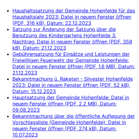
Haushaltssatzung der Gemeinde Hohenfelde für das
Haushaltsjahr 2023
: Datei in neuem Fenster öffnen
(
PDF, 316 kB
)
, Datum:
22.12.2023
Satzung zur Änderung der Satzung über die
Benutzung des Kindergartens Hohenfelde 3.
Nachtrag
: Datei in neuem Fenster öffnen
(
PDF, 358
kB
)
, Datum:
21.12.2023
Gebührensatzung für Einsätze und Leistungen der
Freiwilligen Feuerwehr der Gemeinde Hohenfelde
:
Datei in neuem Fenster öffnen
(
PDF, 1.6 MB
)
, Datum:
21.12.2023
Bekanntmachung ü. Raketen - Silvester Hohenfelde
2023
: Datei in neuem Fenster öffnen
(
PDF, 52 kB
)
,
Datum:
15.12.2023
Hauptsatzung der Gemeinde Hohenfelde
: Datei in
neuem Fenster öffnen
(
PDF, 2.2 MB
)
, Datum:
09.08.2023
Bekanntmachung über die öffentliche Auflegung der
Vorschlagsliste (Gemeinde Hohenfelde)
: Datei in
neuem Fenster öffnen
(
PDF, 274 kB
)
, Datum:
10.07.2023