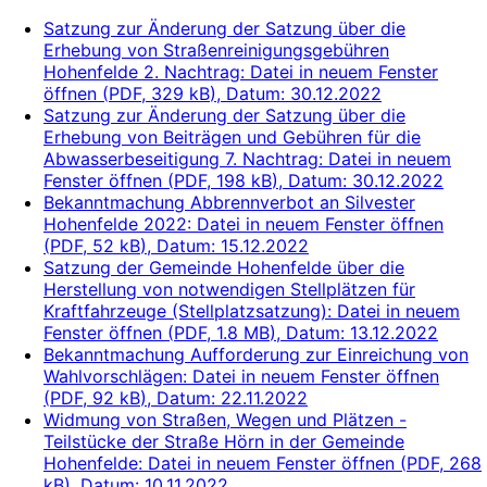
Satzung zur Änderung der Satzung über die
Erhebung von Straßenreinigungsgebühren
Hohenfelde 2. Nachtrag
: Datei in neuem Fenster
öffnen
(
PDF, 329 kB
)
, Datum:
30.12.2022
Satzung zur Änderung der Satzung über die
Erhebung von Beiträgen und Gebühren für die
Abwasserbeseitigung 7. Nachtrag
: Datei in neuem
Fenster öffnen
(
PDF, 198 kB
)
, Datum:
30.12.2022
Bekanntmachung Abbrennverbot an Silvester
Hohenfelde 2022
: Datei in neuem Fenster öffnen
(
PDF, 52 kB
)
, Datum:
15.12.2022
Satzung der Gemeinde Hohenfelde über die
Herstellung von notwendigen Stellplätzen für
Kraftfahrzeuge (Stellplatzsatzung)
: Datei in neuem
Fenster öffnen
(
PDF, 1.8 MB
)
, Datum:
13.12.2022
Bekanntmachung Aufforderung zur Einreichung von
Wahlvorschlägen
: Datei in neuem Fenster öffnen
(
PDF, 92 kB
)
, Datum:
22.11.2022
Widmung von Straßen, Wegen und Plätzen -
Teilstücke der Straße Hörn in der Gemeinde
Hohenfelde
: Datei in neuem Fenster öffnen
(
PDF, 268
kB
)
, Datum:
10.11.2022