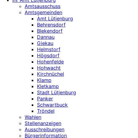
Ihr Amt Lütjenburg
Amtsausschuss
Amtsgemeinden
Amt Lütjenburg
Behrensdorf
Blekendorf
Dannau
Giekau
Helmstorf
Högsdorf
Hohenfelde
Hohwacht
Kirchnüchel
Klamp
Kletkamp
Stadt Lütjenburg
Panker
Schwartbuck
Tröndel
Wahlen
Stellenanzeigen
Ausschreibungen
Bürgerinformation