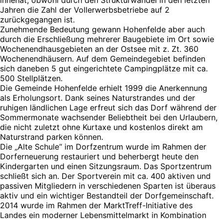
innehat, obwohl durch den Strukturwandel in den letzten
Jahren die Zahl der Vollerwerbsbetriebe auf 2
zurückgegangen ist.
Zunehmende Bedeutung gewann Hohenfelde aber auch
durch die Erschließung mehrerer Baugebiete im Ort sowie
Wochenendhausgebieten an der Ostsee mit z. Zt. 360
Wochenendhäusern. Auf dem Gemeindegebiet befinden
sich daneben 5 gut eingerichtete Campingplätze mit ca.
500 Stellplätzen.
Die Gemeinde Hohenfelde erhielt 1999 die Anerkennung
als Erholungsort. Dank seines Naturstrandes und der
ruhigen ländlichen Lage erfreut sich das Dorf während der
Sommermonate wachsender Beliebtheit bei den Urlaubern,
die nicht zuletzt ohne Kurtaxe und kostenlos direkt am
Naturstrand parken können.
Die „Alte Schule“ im Dorfzentrum wurde im Rahmen der
Dorferneuerung restauriert und beherbergt heute den
Kindergarten und einen Sitzungsraum. Das Sportzentrum
schließt sich an. Der Sportverein mit ca. 400 aktiven und
passiven Mitgliedern in verschiedenen Sparten ist überaus
aktiv und ein wichtiger Bestandteil der Dorfgemeinschaft.
2014 wurde im Rahmen der MarktTreff-Initiative des
Landes ein moderner Lebensmittelmarkt in Kombination