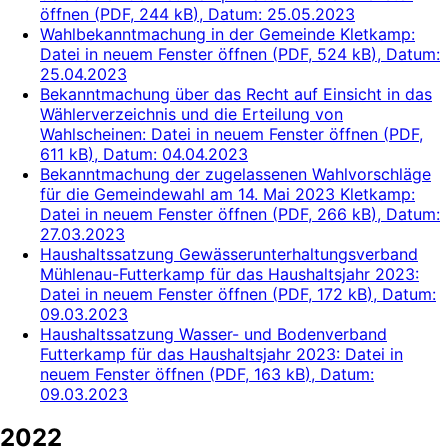
öffnen
(
PDF, 244 kB
)
, Datum:
25.05.2023
Wahlbekanntmachung in der Gemeinde Kletkamp
:
Datei in neuem Fenster öffnen
(
PDF, 524 kB
)
, Datum:
25.04.2023
Bekanntmachung über das Recht auf Einsicht in das
Wählerverzeichnis und die Erteilung von
Wahlscheinen
: Datei in neuem Fenster öffnen
(
PDF,
611 kB
)
, Datum:
04.04.2023
Bekanntmachung der zugelassenen Wahlvorschläge
für die Gemeindewahl am 14. Mai 2023 Kletkamp
:
Datei in neuem Fenster öffnen
(
PDF, 266 kB
)
, Datum:
27.03.2023
Haushaltssatzung Gewässerunterhaltungsverband
Mühlenau-Futterkamp für das Haushaltsjahr 2023
:
Datei in neuem Fenster öffnen
(
PDF, 172 kB
)
, Datum:
09.03.2023
Haushaltssatzung Wasser- und Bodenverband
Futterkamp für das Haushaltsjahr 2023
: Datei in
neuem Fenster öffnen
(
PDF, 163 kB
)
, Datum:
09.03.2023
2022