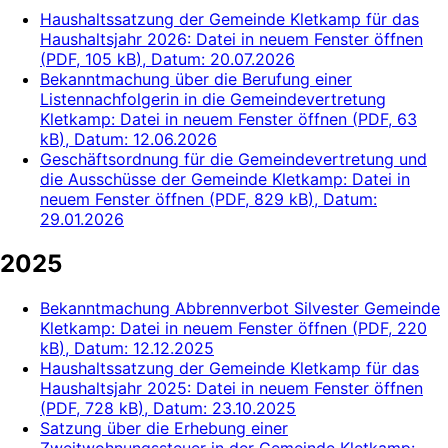
Haushaltssatzung der Gemeinde Kletkamp für das
Haushaltsjahr 2026
: Datei in neuem Fenster öffnen
(
PDF, 105 kB
)
, Datum:
20.07.2026
Bekanntmachung über die Berufung einer
Listennachfolgerin in die Gemeindevertretung
Kletkamp
: Datei in neuem Fenster öffnen
(
PDF, 63
kB
)
, Datum:
12.06.2026
Geschäftsordnung für die Gemeindevertretung und
die Ausschüsse der Gemeinde Kletkamp
: Datei in
neuem Fenster öffnen
(
PDF, 829 kB
)
, Datum:
29.01.2026
2025
Bekanntmachung Abbrennverbot Silvester Gemeinde
Kletkamp
: Datei in neuem Fenster öffnen
(
PDF, 220
kB
)
, Datum:
12.12.2025
Haushaltssatzung der Gemeinde Kletkamp für das
Haushaltsjahr 2025
: Datei in neuem Fenster öffnen
(
PDF, 728 kB
)
, Datum:
23.10.2025
Satzung über die Erhebung einer
Zweitwohnungssteuer in der Gemeinde Kletkamp
: