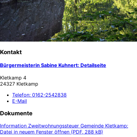
Kontakt
Bürgermeisterin Sabine Kuhnert
: Detailseite
Kletkamp 4
24327 Kletkamp
Telefon:
0162-2542838
E-Mail
Dokumente
Information Zweitwohnungssteuer Gemeinde Kletkamp
:
Datei in neuem Fenster öffnen
(
PDF, 288 kB
)