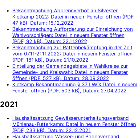
Bekanntmachung Abbrennverbot an Silvester
Kletkamp 2022
: Datei in neuem Fenster öffnen
(
PDF,
47 kB
)
, Datum:
15.12.2022
Bekanntmachung Aufforderung zur Einreichung von
Wahlvorschlägen
: Datei in neuem Fenster öffnen
(
PDF, 92 kB
)
, Datum:
22.11.2022
Bekanntmachung zur Rattenbekämpfung in der Zeit
vom 07.11-21.11.2022
: Datei in neuem Fenster öffnen
(
PDF, 181 kB
)
, Datum:
21.10.2022
Einteilung der Gemeindegebiete in Wahlkreise zur
Gemeinde- und Kreiswahl
: Datei in neuem Fenster
öffnen
(
PDF, 527 kB
)
, Datum:
28.09.2022
Kletkamp Bekanntmachung § 37 LWO
: Datei in neuem
Fenster öffnen
(
PDF, 503 kB
)
, Datum:
27.04.2022
2021
Haushaltssatzung Gewässerunterhaltungsverband
Mühlenau-Futterkamp
: Datei in neuem Fenster öffnen
(
PDF, 233 kB
)
, Datum:
22.12.2021
Haushaltssatzung Wasser- und Bodenverband