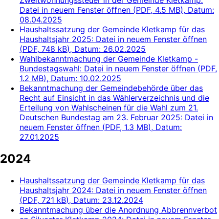
Datei in neuem Fenster öffnen
(
PDF, 4.5 MB
)
, Datum:
08.04.2025
Haushaltssatzung der Gemeinde Kletkamp für das
Haushaltsjahr 2025
: Datei in neuem Fenster öffnen
(
PDF, 748 kB
)
, Datum:
26.02.2025
Wahlbekanntmachung der Gemeinde Kletkamp -
Bundestagswahl
: Datei in neuem Fenster öffnen
(
PDF,
1.2 MB
)
, Datum:
10.02.2025
Bekanntmachung der Gemeindebehörde über das
Recht auf Einsicht in das Wählerverzeichnis und die
Erteilung von Wahlscheinen für die Wahl zum 21.
Deutschen Bundestag am 23. Februar 2025
: Datei in
neuem Fenster öffnen
(
PDF, 1.3 MB
)
, Datum:
27.01.2025
2024
Haushaltssatzung der Gemeinde Kletkamp für das
Haushaltsjahr 2024
: Datei in neuem Fenster öffnen
(
PDF, 721 kB
)
, Datum:
23.12.2024
Bekanntmachung über die Anordnung Abbrennverbot