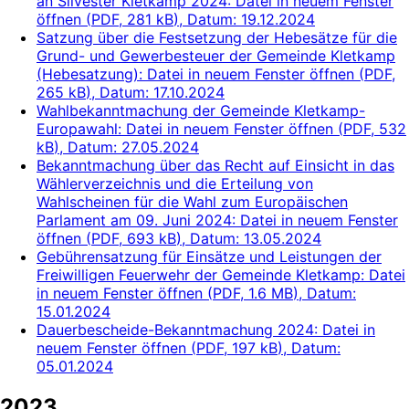
an Silvester Kletkamp 2024
: Datei in neuem Fenster
öffnen
(
PDF, 281 kB
)
, Datum:
19.12.2024
Satzung über die Festsetzung der Hebesätze für die
Grund- und Gewerbesteuer der Gemeinde Kletkamp
(Hebesatzung)
: Datei in neuem Fenster öffnen
(
PDF,
265 kB
)
, Datum:
17.10.2024
Wahlbekanntmachung der Gemeinde Kletkamp-
Europawahl
: Datei in neuem Fenster öffnen
(
PDF, 532
kB
)
, Datum:
27.05.2024
Bekanntmachung über das Recht auf Einsicht in das
Wählerverzeichnis und die Erteilung von
Wahlscheinen für die Wahl zum Europäischen
Parlament am 09. Juni 2024
: Datei in neuem Fenster
öffnen
(
PDF, 693 kB
)
, Datum:
13.05.2024
Gebührensatzung für Einsätze und Leistungen der
Freiwilligen Feuerwehr der Gemeinde Kletkamp
: Datei
in neuem Fenster öffnen
(
PDF, 1.6 MB
)
, Datum:
15.01.2024
Dauerbescheide-Bekanntmachung 2024
: Datei in
neuem Fenster öffnen
(
PDF, 197 kB
)
, Datum:
05.01.2024
2023